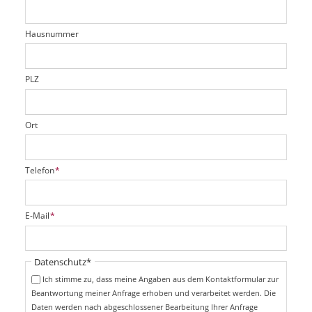
e
h
e
l
t
r
d
Hausnummer
f
e
l
d
PLZ
Ort
P
Telefon
*
f
l
i
P
E-Mail
*
c
f
h
l
t
i
Pflichtfeld
Datenschutz
*
f
c
e
Ich stimme zu, dass meine Angaben aus dem Kontaktformular zur
h
l
Beantwortung meiner Anfrage erhoben und verarbeitet werden. Die
t
d
Daten werden nach abgeschlossener Bearbeitung Ihrer Anfrage
f