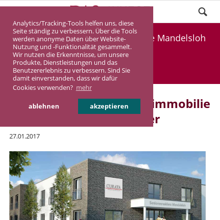
Analytics/Tracking-Tools helfen uns, diese
Seite ständig zu verbessern. Über die Tools
Vorankündigung: Pflegeimmobilie Mandelsloh
werden anonyme Daten über Website-
Nutzung und -Funktionalität gesammelt.
bei Hannover
Wir nutzen die Erkenntnisse, um unsere
Produkte, Dienstleistungen und das
Benutzererlebnis zu verbessern. Sind Sie
DASINVEST
Aktuelles
damit einverstanden, dass wir dafür
Cookies verwenden?
mehr
Vorankündigung: Pflegeimmobilie
ablehnen
akzeptieren
Mandelsloh bei Hannover
27.01.2017