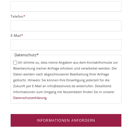
P
Telefon
*
f
l
i
P
E-Mail
*
c
f
h
l
t
i
Pflichtfeld
Datenschutz
*
f
c
e
Ich stimme zu, dass meine Angaben aus dem Kontaktformular zur
h
l
Beantwortung meiner Anfrage erhoben und verarbeitet werden. Die
t
d
Daten werden nach abgeschlossener Bearbeitung Ihrer Anfrage
f
e
gelöscht. Hinweis: Sie können Ihre Einwilligung jederzeit für die
l
Zukunft per E-Mail an info@dasinvest.de widerrufen. Detaillierte
d
Informationen zum Umgang mit Nutzerdaten finden Sie in unserer
Datenschutzerklärung
INFORMATIONEN ANFORDERN