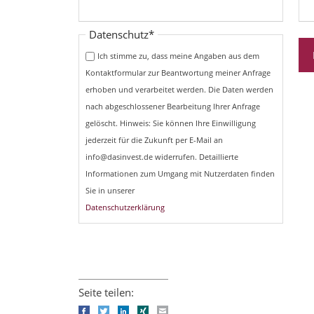
Pflichtfeld
Datenschutz
*
Ich stimme zu, dass meine Angaben aus dem
Kontaktformular zur Beantwortung meiner Anfrage
erhoben und verarbeitet werden. Die Daten werden
nach abgeschlossener Bearbeitung Ihrer Anfrage
gelöscht. Hinweis: Sie können Ihre Einwilligung
jederzeit für die Zukunft per E-Mail an
info@dasinvest.de widerrufen. Detaillierte
Informationen zum Umgang mit Nutzerdaten finden
Sie in unserer
Datenschutzerklärung
Seite teilen:
Facebook
Twitter
LinkedIn
Xing
E-mail