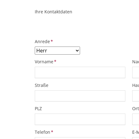
Ihre Kontaktdaten
ObjektPlatzhalter
URL
Pflichtfeld
Anrede
*
Pflichtfeld
Pfl
Vorname
*
Na
Straße
Ha
PLZ
Ort
Pflichtfeld
Pfl
Telefon
*
E-M