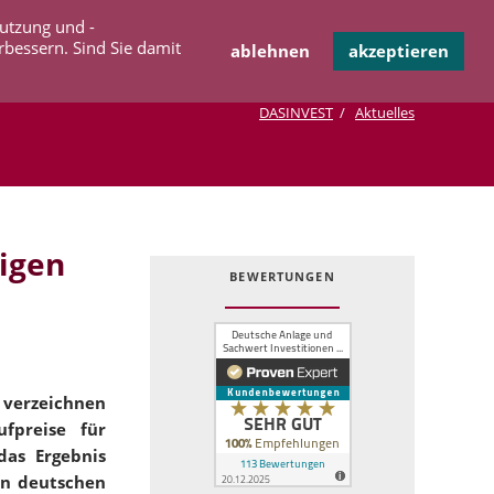
Navigation
Nutzung und -
OPERATION
INFOTHEK
KONTAKT
überspringen
rbessern. Sind Sie damit
ablehnen
akzeptieren
DASINVEST
Aktuelles
igen
BEWERTUNGEN
 verzeichnen
fpreise für
das Ergebnis
en deutschen