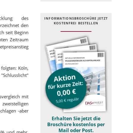
cklung des
INFOR­MATIONS­BROSCHÜRE JETZT
KOSTEN­FREI BESTELLEN
rzeichnet den
ch seit Beginn
mten Zeitraum
etpreisanstieg
folgten: Köln,
"Schlusslicht"
svergleich mit
zweistelligen
schlagen -aber
Erhalten Sie jetzt die
Broschüre kostenlos per
Mail oder Post.
54% und mehr.