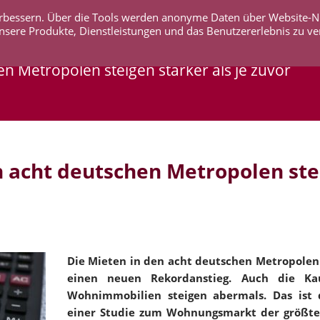
 verbessern. Über die Tools werden anonyme Daten über Website-
AKTUELLES
UNTERNEHMEN
SERVICE
KO
nsere Produkte, Dienstleistungen und das Benutzererlebnis zu ve
 Metropolen steigen stärker als je zuvor
 acht deutschen Metropolen ste
Die Mieten in den acht deutschen Metropolen
einen neuen Rekordanstieg. Auch die Kau
Wohnimmobilien steigen abermals. Das ist 
einer Studie zum Wohnungsmarkt der größt