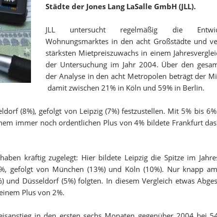
Städte der Jones Lang LaSalle GmbH (JLL).
JLL untersucht regelmäßig die Entwi
Wohnungsmarktes in den acht Großstädte und ve
stärksten Mietpreiszuwachs in einem Jahresverglei
der Untersuchung im Jahr 2004. Über den gesa
der Analyse in den acht Metropolen beträgt der Mi
damit zwischen 21% in Köln und 59% in Berlin.
ldorf (8%), gefolgt von Leipzig (7%) festzustellen. Mit 5% bis 6% 
nem immer noch ordentlichen Plus von 4% bildete Frankfurt das 
en kräftig zugelegt: Hier bildete Leipzig die Spitze im Jahre
%, gefolgt von München (13%) und Köln (10%). Nur knapp am 
%) und Düsseldorf (5%) folgten. In diesem Vergleich etwas Abge
 einem Plus von 2%.
reisanstieg in den ersten sechs Monaten gegenüber 2004 bei 