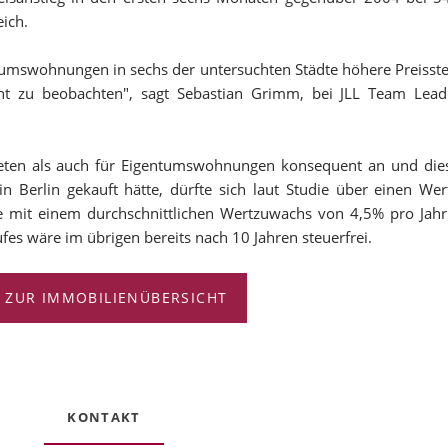
eich.
tumswohnungen in sechs der untersuchten Städte höhere Preisst
 zu beobachten", sagt Sebastian Grimm, bei JLL Team Leade
Mieten als auch für Eigentumswohnungen konsequent an und dies
 Berlin gekauft hätte, dürfte sich laut Studie über einen We
ge mit einem durchschnittlichen Wertzuwachs von 4,5% pro Jahr
ufes wäre im übrigen bereits nach 10 Jahren steuerfrei.
ZUR IMMOBILIENÜBERSICHT
KONTAKT