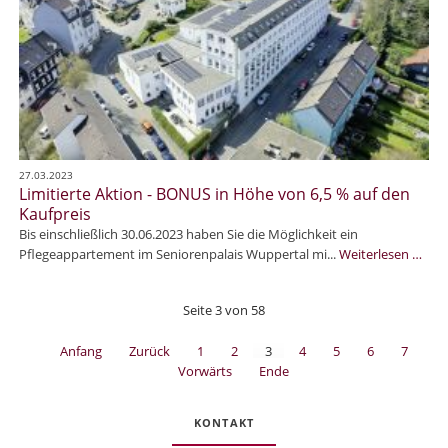
m
t
t
V
r
h
e
u
e
r
m
r
k
H
a
a
a
p
u
l
e
f
l
u
:
t
t
27.03.2023
P
h
Limitierte Aktion - BONUS in Höhe von 6,5 % auf den
i
f
u
Kaufpreis
s
l
r
Bis einschließlich 30.06.2023 haben Sie die Möglichkeit ein
c
e
m
L
Pflegeappartement im Seniorenpalais Wuppertal mi...
Weiterlesen …
h
g
i
e
e
m
Z
i
Seite 3 von 58
i
e
m
t
n
m
Anfang
Zurück
1
2
3
4
5
6
7
i
t
o
Vorwärts
Ende
e
r
b
r
u
i
t
m
l
KONTAKT
e
H
i