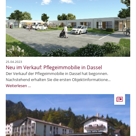
r
o
e
g
b
r
i
i
k
n
l
a
S
i
u
ö
e
f
g
i
:
e
n
P
l
N
f
.
o
l
25.04.2023
r
e
Neu im Verkauf: Pflegeimmobilie in Dassel
d
g
Der Verkauf der Pflegeimmobilie in Dassel hat begonnen.
e
e
Nachstehend erhalten Sie die ersten Objektinformatione...
n
i
N
Weiterlesen …
m
e
m
u
o
i
b
m
i
V
l
e
i
r
e
k