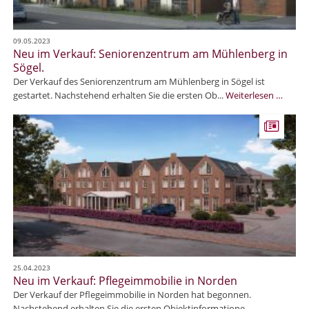
09.05.2023
Neu im Verkauf: Seniorenzentrum am Mühlenberg in
Sögel.
Der Verkauf des Seniorenzentrum am Mühlenberg in Sögel ist
N
gestartet. Nachstehend erhalten Sie die ersten Ob...
Weiterlesen …
e
u
i
m
V
e
r
k
a
u
f
:
25.04.2023
S
Neu im Verkauf: Pflegeimmobilie in Norden
e
Der Verkauf der Pflegeimmobilie in Norden hat begonnen.
n
Nachstehend erhalten Sie die ersten Objektinformatione...