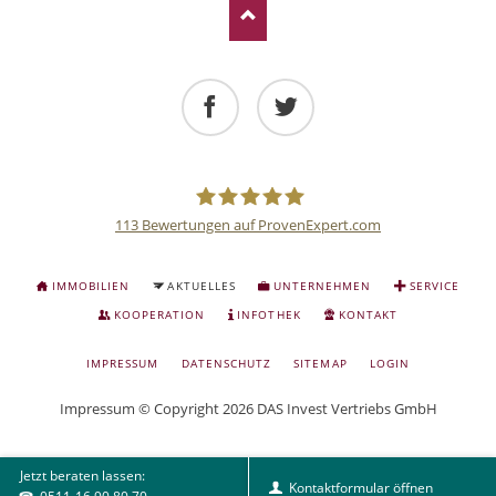
Facebook
Twitter
113
Bewertungen auf ProvenExpert.com
Deutsche
NAVIGATION
IMMOBILIEN
AKTUELLES
UNTERNEHMEN
SERVICE
ÜBERSPRINGEN
Anlage
KOOPERATION
INFOTHEK
KONTAKT
NAVIGATION
IMPRESSUM
DATENSCHUTZ
SITEMAP
LOGIN
und
ÜBERSPRINGEN
Impressum
© Copyright 2026 DAS Invest Vertriebs GmbH
Sachwert
Jetzt beraten lassen:
Investitionen
Kontaktformular öffnen