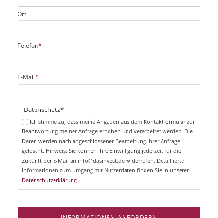
5
Ort
%
a
u
P
Telefon
*
f
f
d
l
e
i
n
P
E-Mail
*
c
K
f
h
l
a
t
i
u
Pflichtfeld
Datenschutz
*
f
c
f
e
Ich stimme zu, dass meine Angaben aus dem Kontaktformular zur
h
p
l
Beantwortung meiner Anfrage erhoben und verarbeitet werden. Die
t
r
d
Daten werden nach abgeschlossener Bearbeitung Ihrer Anfrage
f
e
e
gelöscht. Hinweis: Sie können Ihre Einwilligung jederzeit für die
i
l
Zukunft per E-Mail an info@dasinvest.de widerrufen. Detaillierte
s
d
Informationen zum Umgang mit Nutzerdaten finden Sie in unserer
Datenschutzerklärung
INFORMATIONEN ANFORDERN