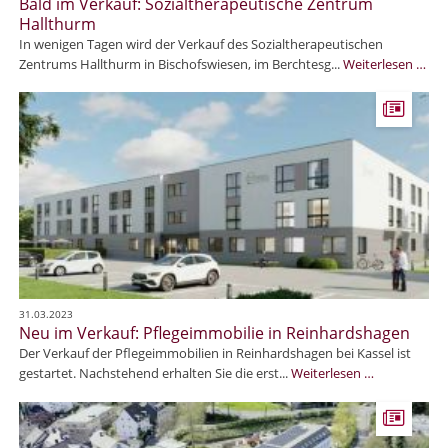
Bald im Verkauf: Sozialtherapeutische Zentrum
a
o
Hallthurm
s
z
In wenigen Tagen wird der Verkauf des Sozialtherapeutischen
s
i
B
Zentrums Hallthurm in Bischofswiesen, im Berchtesg...
Weiterlesen …
e
a
a
l
l
l
t
d
h
i
e
m
r
V
a
e
p
r
e
k
u
a
t
u
i
f
s
31.03.2023
:
Neu im Verkauf: Pflegeimmobilie in Reinhardshagen
c
S
Der Verkauf der Pflegeimmobilien in Reinhardshagen bei Kassel ist
h
o
N
gestartet. Nachstehend erhalten Sie die erst...
Weiterlesen …
e
z
e
Z
i
u
e
a
i
n
l