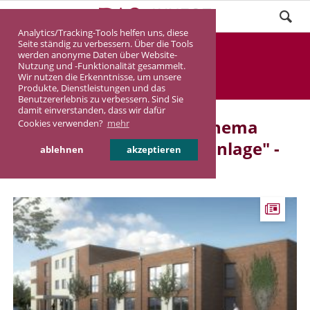
Analytics/Tracking-Tools helfen uns, diese
Seite ständig zu verbessern. Über die Tools
Aktuelles 3/58
werden anonyme Daten über Website-
Nutzung und -Funktionalität gesammelt.
Wir nutzen die Erkenntnisse, um unsere
DASINVEST
Aktuelles
Produkte, Dienstleistungen und das
Benutzererlebnis zu verbessern. Sind Sie
damit einverstanden, dass wir dafür
Aktuelle Beiträge zum Thema
Cookies verwenden?
mehr
"Immobilien als Kapitalanlage" -
ablehnen
akzeptieren
Seite 3