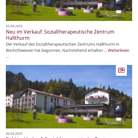
i
a
n
u
B
f
l
:
05.04.2023
e
P
Neu im Verkauf: Sozialtherapeutische Zentrum
c
f
Hallthurm
k
l
Der Verkauf des Sozialtherapeutischen Zentrums Hallthurm in
e
e
Bischofswiesen hat begonnen. Nachstehend erhalten ...
Weiterlesen
d
g
N
…
e
e
e
i
u
m
i
m
m
o
V
b
e
i
r
l
k
i
a
e
u
i
f
n
:
D
04.04.2023
S