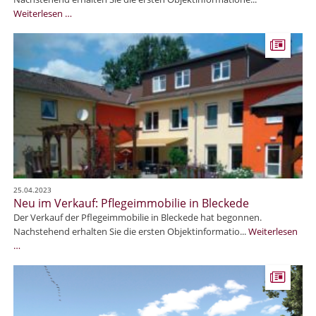
i
N
Weiterlesen …
o
e
r
u
e
i
n
m
z
V
e
e
n
r
t
k
r
a
u
u
m
f
a
:
m
25.04.2023
P
Neu im Verkauf: Pflegeimmobilie in Bleckede
M
f
Der Verkauf der Pflegeimmobilie in Bleckede hat begonnen.
ü
l
Nachstehend erhalten Sie die ersten Objektinformatio...
Weiterlesen
h
e
N
…
l
g
e
e
e
u
n
i
i
b
m
m
e
m
V