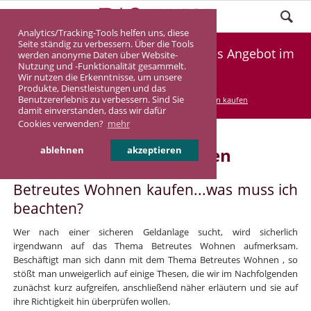
Analytics/Tracking-Tools helfen uns, diese
Seite ständig zu verbessern. Über die Tools
Betreutes Wohnen kaufen - größtes Angebot im
werden anonyme Daten über Website-
Nutzung und -Funktionalität gesammelt.
Bundesgebiet
Wir nutzen die Erkenntnisse, um unsere
Produkte, Dienstleistungen und das
Benutzererlebnis zu verbessern. Sind Sie
DASINVEST
Service
Betreutes Wohnen kaufen
damit einverstanden, dass wir dafür
Cookies verwenden?
mehr
Betreutes Wohnen kaufen
ablehnen
akzeptieren
Betreutes Wohnen kaufen...was muss ich
beachten?
Wer nach einer sicheren Geldanlage sucht, wird sicherlich
irgendwann auf das Thema Betreutes Wohnen aufmerksam.
Beschäftigt man sich dann mit dem Thema Betreutes Wohnen , so
stößt man unweigerlich auf einige Thesen, die wir im Nachfolgenden
zunächst kurz aufgreifen, anschließend näher erläutern und sie auf
ihre Richtigkeit hin überprüfen wollen.