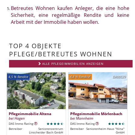
Betreutes Wohnen kaufen Anleger, die eine hohe
Sicherheit, eine regelmäßige Rendite und keine
Arbeit mit der Immobilie haben wollen.
TOP 4 OBJEKTE
PFLEGE/BETREUTES WOHNEN
ALLE PFLEGEIMMOBILIEN ANZEIGEN
4,5 % Rendite
DA00609
4,8 % Rendite!
DA00529
Pflegeimmobilie Altena
Pflegeimmobilie Mörlenbach
bei Hagen
bei Mannheim
DAS Immo Rating
DAS Immo Rating
Betreiber
Seniorenzentrum
Betreiber
Seniorenheim Haus "Nina"
Linscheider Bach GmbH
GmbH