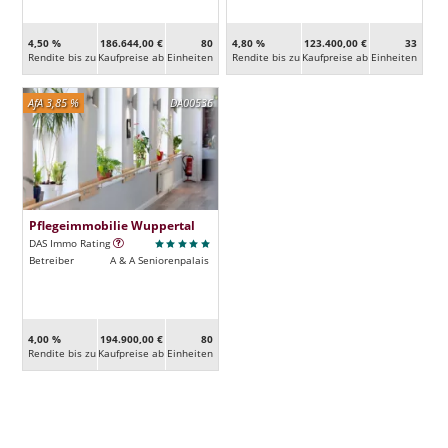
4,50 %
186.644,00 €
80
4,80 %
123.400,00 €
33
Rendite bis zu
Kaufpreise ab
Ein­heiten
Rendite bis zu
Kaufpreise ab
Ein­heiten
AfA 3,85 %
DA00536
Pflegeimmobilie Wuppertal
DAS Immo Rating
Betreiber
A & A Seniorenpalais
4,00 %
194.900,00 €
80
Rendite bis zu
Kaufpreise ab
Ein­heiten