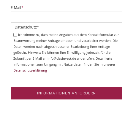
i
P
E-Mail
*
c
f
h
l
t
i
Pflichtfeld
Datenschutz
*
f
c
e
Ich stimme zu, dass meine Angaben aus dem Kontaktformular zur
h
l
Beantwortung meiner Anfrage erhoben und verarbeitet werden. Die
t
d
Daten werden nach abgeschlossener Bearbeitung Ihrer Anfrage
f
e
gelöscht. Hinweis: Sie können Ihre Einwilligung jederzeit für die
l
Zukunft per E-Mail an info@dasinvest.de widerrufen. Detaillierte
d
Informationen zum Umgang mit Nutzerdaten finden Sie in unserer
Datenschutzerklärung
INFORMATIONEN ANFORDERN