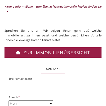
Weitere Informationen zum Thema Neubauimmobilie kaufen finden sie
hier
Sprechen Sie uns an! Wir zeigen Ihnen gern auf, welche
Immobilienart zu Ihnen passt und welche persönlichen Vorteile
Ihnen die jeweilige Immobilienart bietet.
ZUR IMMOBILIENÜBERSICHT
KONTAKT
Ihre Kontaktdaten
O
U
b
R
j
L
e
P
Anrede
*
k
f
t
l