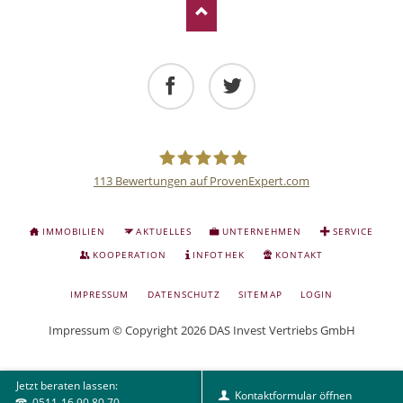
Facebook
Twitter
113
Bewertungen auf ProvenExpert.com
Deutsche
NAVIGATION
IMMOBILIEN
AKTUELLES
UNTERNEHMEN
SERVICE
ÜBERSPRINGEN
Anlage
KOOPERATION
INFOTHEK
KONTAKT
NAVIGATION
IMPRESSUM
DATENSCHUTZ
SITEMAP
LOGIN
und
ÜBERSPRINGEN
Impressum
© Copyright 2026 DAS Invest Vertriebs GmbH
Sachwert
Jetzt beraten lassen:
Investitionen
Kontaktformular öffnen
0511-16 90 80 70