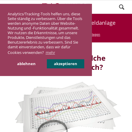
Analytics/Tracking-Tools helfen uns, diese
Seite ständig zu verbessern. Über die Tools
Geld sicher anlegen, sichere Geldanlage
werden anonyme Daten über Website-
Nutzung und -Funktionalität gesammelt.
Wir nutzen die Erkenntnisse, um unsere
DASINVEST
Service
Geld sicher anlegen
Produkte, Dienstleistungen und das
Benutzererlebnis zu verbessern. Sind Sie
damit einverstanden, dass wir dafür
Cookies verwenden?
mehr
Geld sicher anlegen - Welche
ablehnen
akzeptieren
Möglichkeiten gibt es noch?