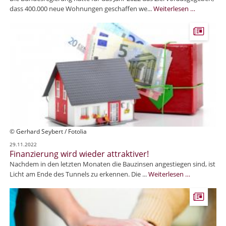
E
dass 400.000 neue Wohnungen geschaffen we...
Weiterlesen …
s
e
n
t
s
t
e
h
e
n
w
e
© Gerhard Seybert / Fotolia
n
29.11.2022
i
Finanzierung wird wieder attraktiver!
g
Nachdem in den letzten Monaten die Bauzinsen angestiegen sind, ist
e
F
Licht am Ende des Tunnels zu erkennen. Die ...
Weiterlesen …
r
i
n
n
e
a
u
n
e
z