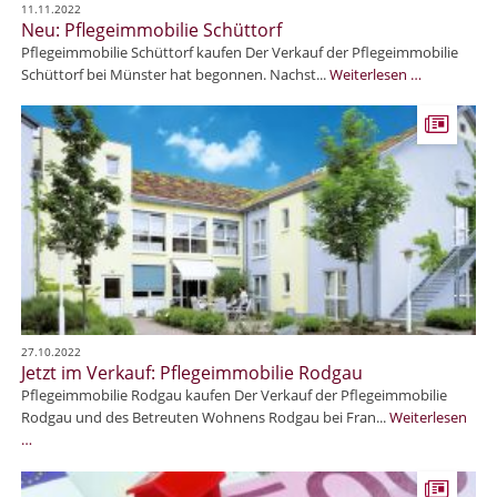
t
11.11.2022
c
Neu: Pflegeimmobilie Schüttorf
i
h
Pflegeimmobilie Schüttorf kaufen Der Verkauf der Pflegeimmobilie
v
e
N
Schüttorf bei Münster hat begonnen. Nachst...
Weiterlesen …
e
e
e
r
r
u
!
h
:
ä
P
l
f
t
l
Z
e
u
g
w
e
a
i
c
m
h
m
s
27.10.2022
o
Jetzt im Verkauf: Pflegeimmobilie Rodgau
!
b
Pflegeimmobilie Rodgau kaufen Der Verkauf der Pflegeimmobilie
i
Rodgau und des Betreuten Wohnens Rodgau bei Fran...
Weiterlesen
l
J
…
i
e
e
t
S