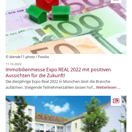
z
c
t
h
i
ü
m
t
V
t
e
o
r
r
k
f
a
u
© blende11.photo / Fotolia
f
11.10.2022
:
Immobilienmesse Expo REAL 2022 mit positiven
P
Aussichten für die Zukunft!
f
Die diesjährige Expo Real 2022 in München lässt die Branche
l
I
aufatmen. Steigende Teilnehmerzahlen lassen hof...
Weiterlesen …
e
m
g
m
e
o
i
b
m
i
m
l
o
i
b