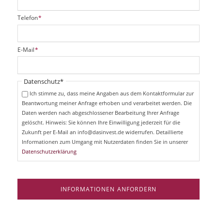
o
i
d
e
P
Telefon
*
g
Z
f
a
u
l
u
k
i
&
P
E-Mail
*
u
c
B
f
n
h
l
e
t
f
i
t
Pflichtfeld
Datenschutz
*
f
t
c
r
e
!
Ich stimme zu, dass meine Angaben aus dem Kontaktformular zur
h
e
l
Beantwortung meiner Anfrage erhoben und verarbeitet werden. Die
t
u
d
Daten werden nach abgeschlossener Bearbeitung Ihrer Anfrage
f
t
e
gelöscht. Hinweis: Sie können Ihre Einwilligung jederzeit für die
e
l
Zukunft per E-Mail an info@dasinvest.de widerrufen. Detaillierte
s
d
Informationen zum Umgang mit Nutzerdaten finden Sie in unserer
W
Datenschutzerklärung
o
h
n
e
INFORMATIONEN ANFORDERN
n
R
o