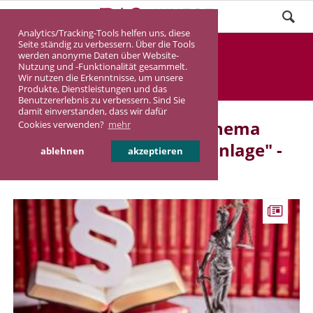
Analytics/Tracking-Tools helfen uns, diese
Seite ständig zu verbessern. Über die Tools
Aktuelles 5/58
werden anonyme Daten über Website-
Nutzung und -Funktionalität gesammelt.
Wir nutzen die Erkenntnisse, um unsere
DASINVEST
Aktuelles
Produkte, Dienstleistungen und das
Benutzererlebnis zu verbessern. Sind Sie
damit einverstanden, dass wir dafür
Aktuelle Beiträge zum Thema
Cookies verwenden?
mehr
"Immobilien als Kapitalanlage" -
ablehnen
akzeptieren
Seite 5