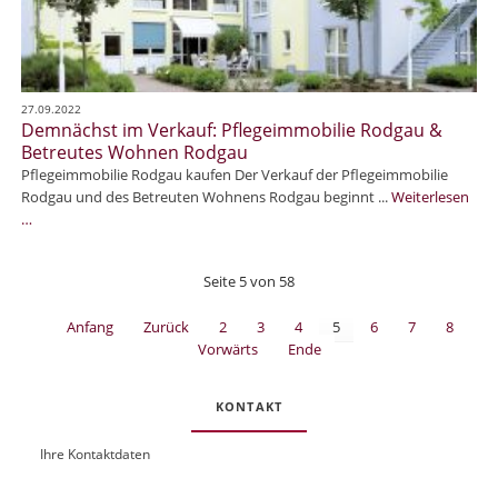
e
i
n
l
m
i
e
e
s
R
27.09.2022
s
Demnächst im Verkauf: Pflegeimmobilie Rodgau &
o
e
Betreutes Wohnen Rodgau
d
E
Pflegeimmobilie Rodgau kaufen Der Verkauf der Pflegeimmobilie
g
x
Rodgau und des Betreuten Wohnens Rodgau beginnt ...
Weiterlesen
a
p
D
…
u
o
e
R
m
E
Seite 5 von 58
n
A
ä
L
Anfang
Zurück
2
3
4
5
6
7
8
c
2
Vorwärts
Ende
h
0
s
2
t
2
KONTAKT
i
m
m
i
Ihre Kontaktdaten
V
O
U
t
e
b
R
p