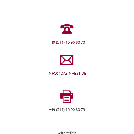
d
g
a
u
+49 (511) 16 90 80 70
INFO@DASINVEST.DE
+49 (511) 16 90 80 79
Seite teilen: