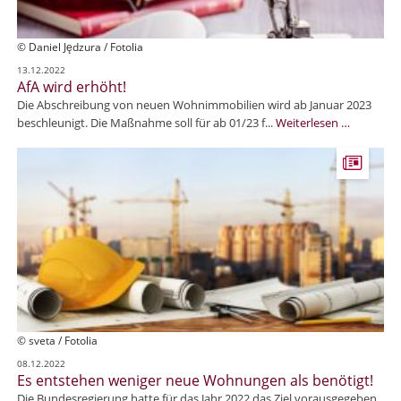
© Daniel Jędzura / Fotolia
13.12.2022
AfA wird erhöht!
Die Abschreibung von neuen Wohnimmobilien wird ab Januar 2023
A
beschleunigt. Die Maßnahme soll für ab 01/23 f...
Weiterlesen …
f
A
w
i
r
d
e
r
h
ö
h
t
© sveta / Fotolia
!
08.12.2022
Es entstehen weniger neue Wohnungen als benötigt!
Die Bundesregierung hatte für das Jahr 2022 das Ziel vorausgegeben,