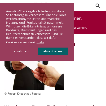
Analytics/Tracking-Tools helfen uns, diese
Seite ständig zu verbessern. Über die Tools
Werden Sie Vertriebspartner.
werden anonyme Daten über Website-
Nutzung und -Funktionalität gesammelt.
Wir nutzen die Erkenntnisse, um unsere
DASINVEST
Kooperation
Vertriebspartner werden?
Produkte, Dienstleistungen und das
Benutzererlebnis zu verbessern. Sind Sie
damit einverstanden, dass wir dafür
Vertriebspartner werden
Cookies verwenden?
mehr
ablehnen
akzeptieren
© Robert Kneschke / Fotolia