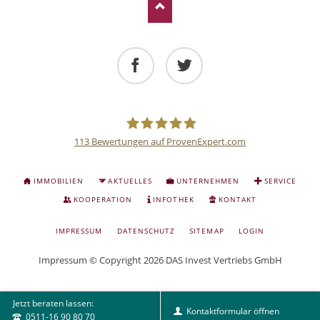
Facebook
Twitter
113
Bewertungen auf ProvenExpert.com
Deutsche
NAVIGATION
IMMOBILIEN
AKTUELLES
UNTERNEHMEN
SERVICE
ÜBERSPRINGEN
Anlage
KOOPERATION
INFOTHEK
KONTAKT
NAVIGATION
IMPRESSUM
DATENSCHUTZ
SITEMAP
LOGIN
und
ÜBERSPRINGEN
Impressum
© Copyright 2026 DAS Invest Vertriebs GmbH
Sachwert
Jetzt beraten lassen:
Investitionen
Kontaktformular öffnen
0511-16 90 80 70