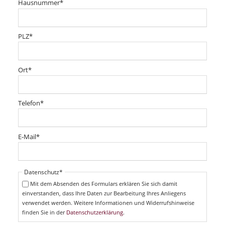
P
d
Hausnummer
*
c
f
h
l
t
i
P
PLZ
*
f
c
f
e
h
l
l
t
i
P
d
Ort
*
f
c
f
e
h
l
l
t
i
P
d
Telefon
*
f
c
f
e
h
l
l
t
i
P
d
E-Mail
*
f
c
f
e
h
l
l
t
i
d
Pflichtfeld
Datenschutz
*
f
c
e
Mit dem Absenden des Formulars erklären Sie sich damit
h
l
einverstanden, dass Ihre Daten zur Bearbeitung Ihres Anliegens
t
d
verwendet werden. Weitere Informationen und Widerrufshinweise
f
finden Sie in der
Datenschutzerklärung
.
e